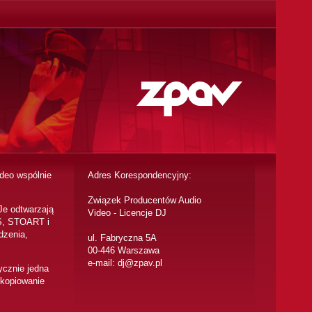
deo wspólnie
Adres Korespondencyjny:
Związek Producentów Audio
Je odtwarzają
Video - Licencje DJ
KS, STOART i
dzenia,
ul. Fabryczna 5A
00-446 Warszawa
e-mail: dj@zpav.pl
ycznie jedna
 kopiowanie