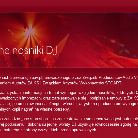
onach serwisu dj.zpav.pl, prowadzonego przez Związek Producentów Audio Vi
zeniem Autorów ZAiKS i Związkiem Artystów Wykonawców STOART.
wia uzyskanie informacji na temat wymagań względem nośników, z których D
rowadzonych imprezach, oraz zarejestrowanie się i podpisanie umowy z ZAi
ające, po uregulowaniu należnego twórcom, artystom i producentom wynagro
lnych kopii nagrań na własne potrzeby.
na zasadzie „one stop shop”: po zarejestrowaniu się generowana jest automat
ej podpisaniu i dokonaniu jednej wpłaty DJ uzyskuje równocześnie zgodę na
e potrzeby ze strony wszystkich trzech uprawnionych.