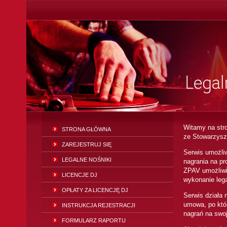
Witamy na str
STRONA GŁÓWNA
ze Stowarzys
ZAREJESTRUJ SIĘ
Serwis umożli
LEGALNE NOŚNIKI
nagrania na p
ZPAV umożliwi
LICENCJE DJ
wykonanie lega
OPŁATY ZA LICENCJĘ DJ
Serwis działa 
umowa, po któr
INSTRUKCJA REJESTRACJI
nagrań na swoj
FORMULARZ RAPORTU